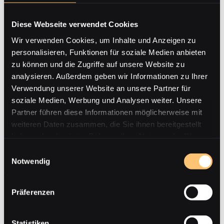
Erklärung zur Barrierefreiheit für
Diese Webseite verwendet Cookies
Dienstleistungen
Wir verwenden Cookies, um Inhalte und Anzeigen zu
personalisieren, Funktionen für soziale Medien anbieten
Im Rahmen unserer Barrierefreiheitserklärung möchten wir Ihnen
einen Überblick über den Stand der Vereinbarkeit der unten
zu können und die Zugriffe auf unsere Website zu
beschriebenen Dienstleistung(en) mit den Anforderungen der
analysieren. Außerdem geben wir Informationen zu Ihrer
Barrierefreiheit nach gesetzlichen Vorschriften (insbesondere mit
Verwendung unserer Website an unsere Partner für
dem Barrierefreiheitsstärkungsgesetz – BFSG) geben.
soziale Medien, Werbung und Analysen weiter. Unsere
Angaben zum Dienstleistungserbringer
Partner führen diese Informationen möglicherweise mit
weiteren Daten zusammen, die Sie ihnen bereitgestellt
Middendorf Home GmbH
haben oder die sie im Rahmen Ihrer Nutzung der Dienste
Lazarettstraße 47
gesammelt haben.
Einwilligungsauswahl
86836 Graben
Notwendig
E-Mail: hello@middendorf-home.de
Telefon: +49 (0) 8232 9521665
Präferenzen
Link zur Website:
http://www.middendorf-home.de
Link zum Impressum:
http://www.middendorf-home.de/impressum/
Statistiken